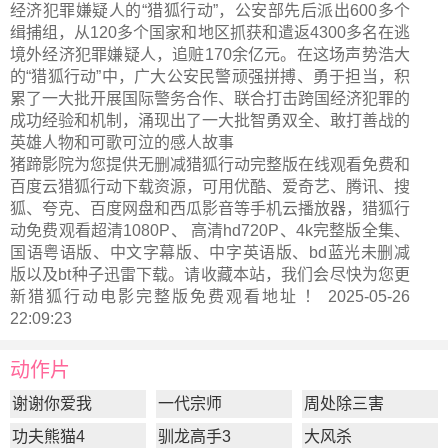
经济犯罪嫌疑人的“猎狐行动”，公安部先后派出600多个
缉捕组，从120多个国家和地区抓获和遣返4300多名在逃
境外经济犯罪嫌疑人，追赃170余亿元。在这场声势浩大
的“猎狐行动”中，广大公安民警顽强拼搏、勇于担当，积
累了一大批开展国际警务合作、联合打击跨国经济犯罪的
成功经验和机制，涌现出了一大批智勇双全、敢打善战的
英雄人物和可歌可泣的感人故事
猪蹄影院为您提供无删减猎狐行动完整版在线观看免费和
百度云猎狐行动下载资源，可用优酷、爱奇艺、腾讯、搜
狐、夸克、百度网盘和西瓜影音等手机云播放器，猎狐行
动免费观看超清1080P、 高清hd720P、4k完整版全集、
国语粤语版、中文字幕版、中字英语版、bd蓝光未删减
版以及bt种子迅雷下载。请收藏本站，我们会尽快为您更
新
猎狐行动电影完整版
免费观看地址 ！ 2025-05-26
22:09:23
动作片
谢谢你爱我
一代宗师
周处除三害
功夫熊猫4
驯龙高手3
大风杀