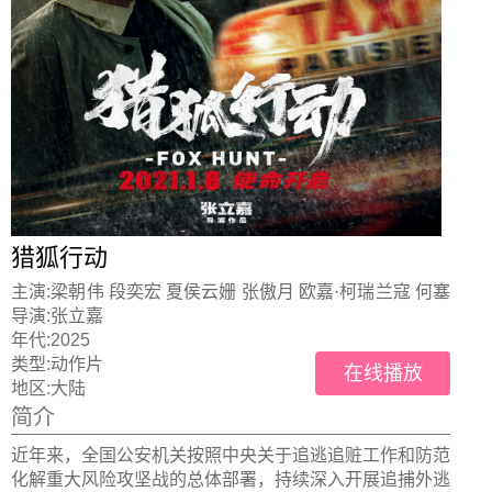
猎狐行动
主演:
梁朝伟 段奕宏 夏侯云姗 张傲月 欧嘉·柯瑞兰寇 何塞
·加西亚
导演:
张立嘉
年代:
2025
类型:
动作片
在线播放
地区:
大陆
简介
近年来，全国公安机关按照中央关于追逃追赃工作和防范
化解重大风险攻坚战的总体部署，持续深入开展追捕外逃