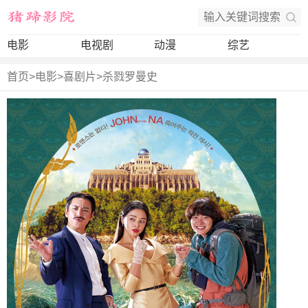
电影
电视剧
动漫
综艺
首页
>
电影
>
喜剧片
>
杀戮罗曼史