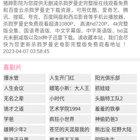
猪蹄影院为您提供无删减杀戮罗曼史完整版在线观看免费
和百度云杀戮罗曼史下载资源，可用优酷、爱奇艺、腾
讯、搜狐、夸克、百度网盘和西瓜影音等手机云播放器，
杀戮罗曼史免费观看超清1080P、 高清hd720P、4k完整
版全集、国语粤语版、中文字幕版、中字英语版、bd蓝
光未删减版以及bt种子迅雷下载。请收藏本站，我们会尽
快为您更新
杀戮罗曼史电影完整版
免费观看地址 ！
2023-04-07 03:58:45
喜剧片
爆水管
人生开门红
阳光俱乐部
人生会议
蜡笔小新：大人王
抓娃娃
国的反击
无名之辈
小时代
头脑特工队2
诡才之道
艺术学院1994
羞羞的铁拳
学爸
疯狂小世界
神偷奶爸3
雄狮少年2
苍茫的天涯是我的
熊出没·狂野大陆
爱
熊孩子马里
根本停不下来
阴阳先生