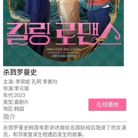
杀戮罗曼史
主演:
李荷妮 孔明 李善均
导演:
李元锡
年代:
2023
类型:
喜剧片
在线播放
地区:
韩国
简介
杀戮罗曼史韩国电影讲述嫁给岛国财阀后隐退了的女演
员，和邻家复读生相遇后发生的故事。