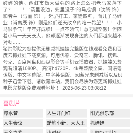
破碎的他。西虹市做大做强的路上怎么把老马家落下
了？！！！ “汤里没油，兜里没子”的马成钢（沈腾 饰）
和春兰（马丽 饰），赶驴打工，家徒四壁，而儿子马继
业（肖帛辰 饰）则是他们逆天改命的唯一希望！！！ 小
马很争气！年年好成绩！一点不娇气！意志贼坚毅！但随
着小马一天天长大，他却逐渐发现身边的人们都越来越不
对劲……
猪蹄影院为您提供无删减抓娃娃完整版在线观看免费和百
度云抓娃娃下载资源，可用优酷、爱奇艺、腾讯、搜狐、
夸克、百度网盘和西瓜影音等手机云播放器，抓娃娃免费
观看超清1080P、 高清hd720P、4k完整版全集、国语粤
语版、中文字幕版、中字英语版、bd蓝光未删减版以及bt
种子迅雷下载。请收藏本站，我们会尽快为您更新
抓娃娃
电影完整版
免费观看地址 ！ 2025-06-23 03:08:12
喜剧片
爆水管
人生开门红
阳光俱乐部
人生会议
蜡笔小新：大人王
抓娃娃
国的反击
无名之辈
小时代
头脑特工队2