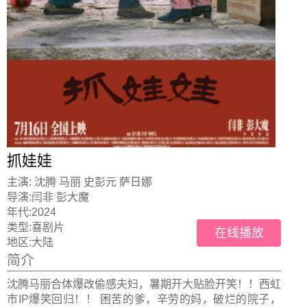
抓娃娃
主演:
沈腾 马丽 史彭元 萨日娜
导演:
闫非 彭大魔
年代:
2024
类型:
喜剧片
在线播放
地区:
大陆
简介
沈腾马丽合体爆改偷感夫妇，暑期开大贴脸开笑！！西虹
市IP爆笑回归！！ 困苦的爹，辛劳的妈，破烂的院子，