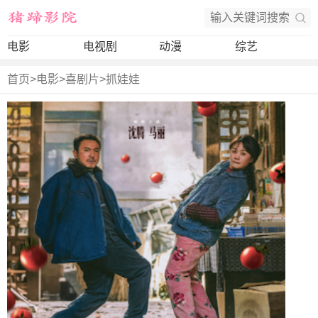
电影
电视剧
动漫
综艺
首页
>
电影
>
喜剧片
>
抓娃娃