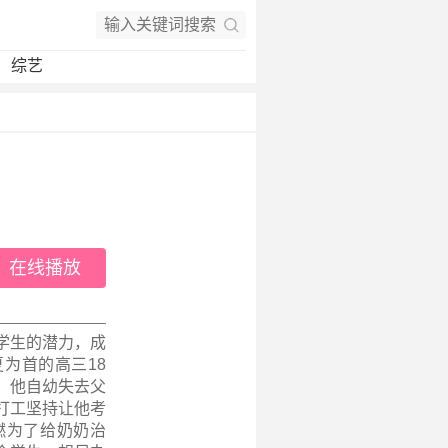
综艺
在线播放
学生的潜力，成
为首的高三18
，他自幼失去父
打工坚持让他考
燃为了给奶奶治