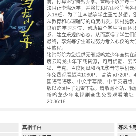
病，打算退学赚钱养家。雷鸣不放弃每一
法阻止李燃退学，并将其和程雨杉等有各
入18班。为了让李燃等学生重拾梦想，
从教育和心理辅导的角度出发，因材施教
良好的学习习惯，帮助每个学生直面困
系，建立乐观的心态，从而赢得了学生们
最终，李燃等学生通过努力考入心仪的大
生旅程。
猪蹄影院为您提供无删减鸣龙少年全集在
度云鸣龙少年下载资源，可用优酷、爱
狐、夸克、百度网盘和西瓜影音等手机云
年免费观看超清1080P、 高清hd720P
国语粤语版、中文字幕版、中字英语版、
版以及bt种子迅雷下载。请收藏本站，我
新
鸣龙少年电视剧全集
免费观看地址 ！ 
20:36:18
真相半白
等风也