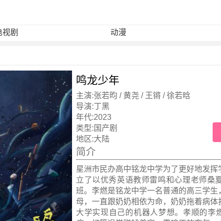
电视剧
动漫
鸣龙少年
主演:
张若昀 / 黄尧 / 王锵 / 徐若晗
导演:
丁黑
年代:
2023
类型:
国产剧
地区:
大陆
简介
星洲市民办高中铭龙中学为了更好地发挥
立了以优秀英语教师雷鸣和心理老师桑夏
班。李燃是铭龙中学一名普通的高三学生
母，一直跟奶奶相依为命，奶奶拖着病体
大学实现自己的机器人梦想。孝顺的李