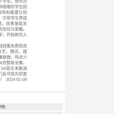
个学生，想尽办
种困难的学生招
雷鸣和桑夏分别
，引导学生养成
境，改善家庭关
的信任与爱戴。
学，开始新的人
线观看免费和百
奇艺、腾讯、搜
播放器，鸣龙少
、4k完整版全集、
bd蓝光未删减
们会尽快为您更
2024-01-09
等你