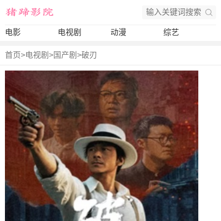
电影
电视剧
动漫
综艺
首页
>
电视剧
>
国产剧
>
破刃