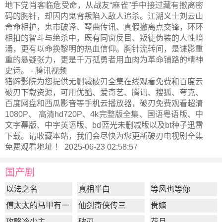
地下党肖客临危受命，从战友“麻雀”手中接过藏有撤离密
码的胸针，却因内鬼背叛陷入敌人追杀。江湖义士刘云山
舍命相护，鬼市破译、琴曲传讯、真假撤离点交锋，环环
相扣的智斗与绝杀中，既有同窗反目、叛徒伪装的人性暗
涌，更有以命换黎明的热血信仰。胸针流转间，是谍影重
重的悬疑张力，更是千万孤勇者用血肉为革命铺路的精神
史诗。 - 腾讯视频
猪蹄影院为您提供无删减破刃全集在线观看免费和百度云
破刃下载资源，可用优酷、爱奇艺、腾讯、搜狐、夸克、
百度网盘和西瓜影音等手机云播放器，破刃免费观看超清
1080P、 高清hd720P、4k完整版全集、国语粤语版、中
文字幕版、中字英语版、bd蓝光未删减版以及bt种子迅雷
下载。请收藏本站，我们会尽快为您更新
破刃电视剧全集
免费观看地址 ！ 2025-06-23 02:58:57
国产剧
以法之名
真相半白
等风也等你
傅太太的马甲有一
仙剑奇侠传三
贵嫡
点多
攻略冷少主
破刃
花月