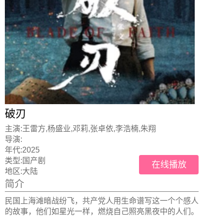
破刃
主演:
王雷方,杨盛业,邓莉,张卓依,李浩楠,朱翔
导演:
年代:
2025
类型:
国产剧
在线播放
地区:
大陆
简介
民国上海滩暗战纷飞，共产党人用生命谱写这一个个感人
的故事，他们如星光一样，燃烧自己照亮黑夜中的人们。