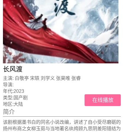
长风渡
主演:
白敬亭 宋轶 刘学义 张昊唯 张睿
导演:
年代:
2023
类型:
国产剧
在线播放
地区:
大陆
简介
该剧根据墨书白的同名小说改编，讲述了自小受尽磨砺的
扬州布商之女柳玉茹与当地著名纨绔顾九思阴差阳错结为