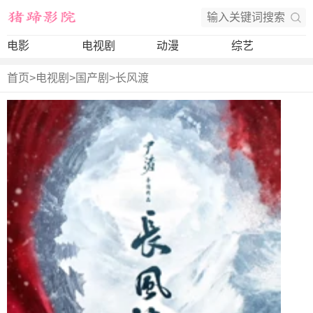
电影
电视剧
动漫
综艺
首页
>
电视剧
>
国产剧
>
长风渡