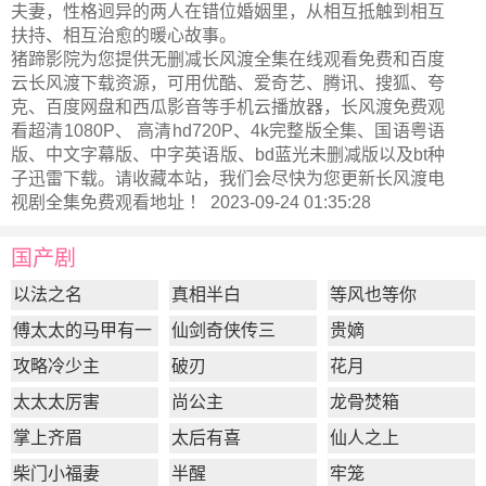
夫妻，性格迥异的两人在错位婚姻里，从相互抵触到相互
扶持、相互治愈的暖心故事。
猪蹄影院为您提供无删减长风渡全集在线观看免费和百度
云长风渡下载资源，可用优酷、爱奇艺、腾讯、搜狐、夸
克、百度网盘和西瓜影音等手机云播放器，长风渡免费观
看超清1080P、 高清hd720P、4k完整版全集、国语粤语
版、中文字幕版、中字英语版、bd蓝光未删减版以及bt种
子迅雷下载。请收藏本站，我们会尽快为您更新
长风渡电
视剧全集
免费观看地址 ！ 2023-09-24 01:35:28
国产剧
以法之名
真相半白
等风也等你
傅太太的马甲有一
仙剑奇侠传三
贵嫡
点多
攻略冷少主
破刃
花月
太太太厉害
尚公主
龙骨焚箱
掌上齐眉
太后有喜
仙人之上
柴门小福妻
半醒
牢笼