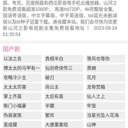
狐、夸克、百度网盘和西瓜影音等手机云播放器，山河之
影免费观看超清1080P、 高清hd720P、4k完整版全集、
国语粤语版、中文字幕版、中字英语版、bd蓝光未删减
版以及bt种子迅雷下载。请收藏本站，我们会尽快为您更
新
山河之影电视剧全集
免费观看地址 ！ 2023-09-24
01:35:54
国产剧
以法之名
真相半白
等风也等你
傅太太的马甲有一
仙剑奇侠传三
贵嫡
点多
攻略冷少主
破刃
花月
太太太厉害
尚公主
龙骨焚箱
掌上齐眉
太后有喜
仙人之上
柴门小福妻
半醒
牢笼
伪装家族
繁欢
当星光坠入花海
茧成蝶
大唐重案组
山神