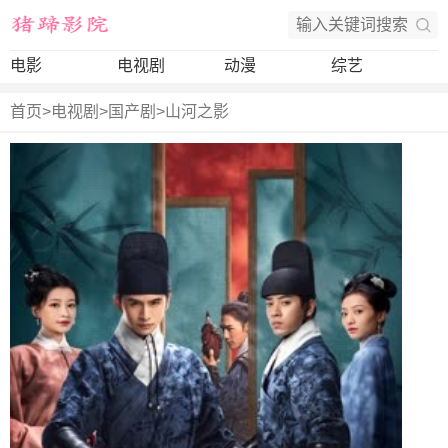
电影
电视剧
动漫
综艺
首页
>
电视剧
>
国产剧
>
山河之影