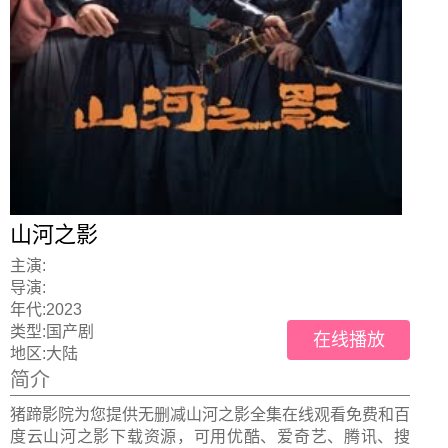
山河之影
主演:
导演:
年代:
2023
类型:
国产剧
在线播放
地区:
大陆
简介
猪蹄影院为您提供无删减山河之影全集在线观看免费和百
度云山河之影下载资源，可用优酷、爱奇艺、腾讯、搜