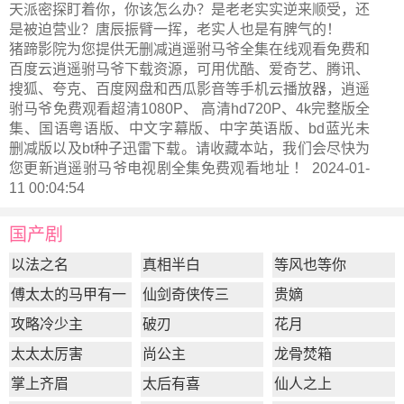
天派密探盯着你，你该怎么办？是老老实实逆来顺受，还
是被迫营业？唐辰振臂一挥，老实人也是有脾气的！
猪蹄影院为您提供无删减逍遥驸马爷全集在线观看免费和
百度云逍遥驸马爷下载资源，可用优酷、爱奇艺、腾讯、
搜狐、夸克、百度网盘和西瓜影音等手机云播放器，逍遥
驸马爷免费观看超清1080P、 高清hd720P、4k完整版全
集、国语粤语版、中文字幕版、中字英语版、bd蓝光未
删减版以及bt种子迅雷下载。请收藏本站，我们会尽快为
您更新
逍遥驸马爷电视剧全集
免费观看地址 ！ 2024-01-
11 00:04:54
国产剧
以法之名
真相半白
等风也等你
傅太太的马甲有一
仙剑奇侠传三
贵嫡
点多
攻略冷少主
破刃
花月
太太太厉害
尚公主
龙骨焚箱
掌上齐眉
太后有喜
仙人之上