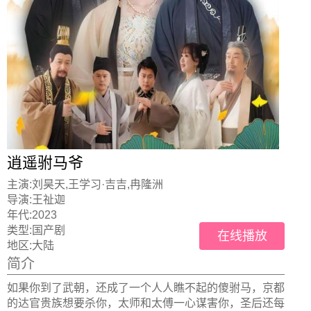
逍遥驸马爷
主演:
刘昊天,王学习·吉吉,冉隆洲
导演:
王祉迦
年代:
2023
类型:
国产剧
在线播放
地区:
大陆
简介
如果你到了武朝，还成了一个人人瞧不起的傻驸马，京都
的达官贵族想要杀你，太师和太傅一心谋害你，圣后还每