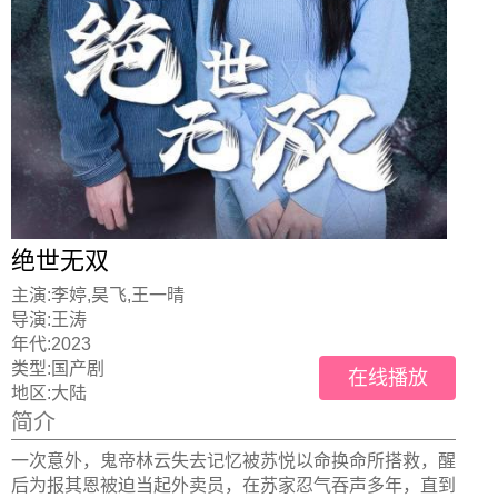
绝世无双
主演:
李婷,昊飞,王一晴
导演:
王涛
年代:
2023
类型:
国产剧
在线播放
地区:
大陆
简介
一次意外，鬼帝林云失去记忆被苏悦以命换命所搭救，醒
后为报其恩被迫当起外卖员，在苏家忍气吞声多年，直到