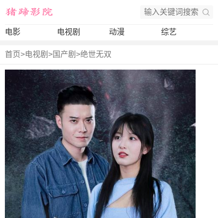
电影
电视剧
动漫
综艺
首页
>
电视剧
>
国产剧
>
绝世无双