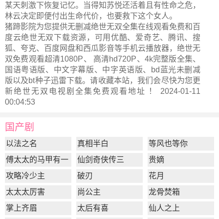
某天刺激下恢复记忆。当得知苏悦还活着且有性命之危，
林云决定即便付出生命代价，也要救下这个女人。
猪蹄影院为您提供无删减绝世无双全集在线观看免费和百
度云绝世无双下载资源，可用优酷、爱奇艺、腾讯、搜
狐、夸克、百度网盘和西瓜影音等手机云播放器，绝世无
双免费观看超清1080P、 高清hd720P、4k完整版全集、
国语粤语版、中文字幕版、中字英语版、bd蓝光未删减
版以及bt种子迅雷下载。请收藏本站，我们会尽快为您更
新
绝世无双电视剧全集
免费观看地址 ！ 2024-01-11
00:04:53
国产剧
以法之名
真相半白
等风也等你
傅太太的马甲有一
仙剑奇侠传三
贵嫡
点多
攻略冷少主
破刃
花月
太太太厉害
尚公主
龙骨焚箱
掌上齐眉
太后有喜
仙人之上