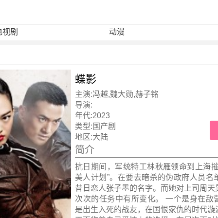
电视剧
动漫
蝶影
主演:
冯越,魏大勋,赫子铭
导演:
年代:
2023
类型:
国产剧
地区:
大陆
简介
抗日期间，军统特工林秋雁领命到上海摧
美人计划”。在要去暗杀的伪政府人员名
昔日恋人张子墨的名字。而她对上司周天
次次的任务中有所变化。 一个是身在敌
是出生入死的战友，在国恨家仇的时代漩