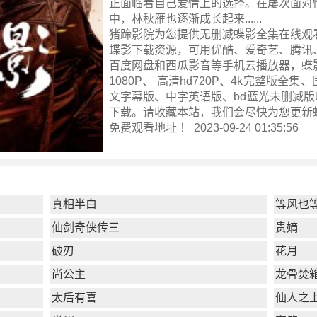
正面临着自己爱情上的选择。在屡次面对
中，林秋雁也逐渐成长起来......
猪蹄影院为您提供无删减蝶影全集在线观
蝶影下载资源，可用优酷、爱奇艺、腾讯
百度网盘和西瓜影音等手机云播放器，蝶
1080P、 高清hd720P、4k完整版全
文字幕版、中字英语版、bd蓝光未删减版
下载。请收藏本站，我们会尽快为您更新
免费观看地址 ！ 2023-09-24 01:35:56
真相半白
等风也
仙剑奇侠传三
贵嫡
破刃
花月
尚公主
龙骨焚
太后有喜
仙人之