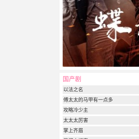
国产剧
以法之名
傅太太的马甲有一点多
攻略冷少主
太太太厉害
掌上齐眉