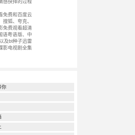
情感抉择的过程
看免费和百度云
、搜狐、夸克、
影免费观看超清
集、国语粤语版、中
以及bt种子迅雷
蝶影电视剧全集
等你
箱
上