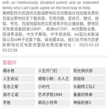
with an intellectually disabled parent and an extended
family who can't quite agree on the best way to help.
猪蹄影院为您提供无删减野地狂花完整版在线观看免费和
百度云野地狂花下载资源，可用优酷、爱奇艺、腾讯、搜
狐、夸克、百度网盘和西瓜影音等手机云播放器，野地狂
花免费观看超清1080P、 高清hd720P、4k完整版全集、
国语粤语版、中文字幕版、中字英语版、bd蓝光未删减
版以及bt种子迅雷下载。请收藏本站，我们会尽快为您更
新
野地狂花电影完整版
免费观看地址 ！ 2023-03-16
03:22:59
喜剧片
爆水管
人生开门红
阳光俱乐部
人生会议
蜡笔小新：大人王
抓娃娃
国的反击
无名之辈
小时代
头脑特工队2
诡才之道
艺术学院1994
羞羞的铁拳
学爸
疯狂小世界
神偷奶爸3