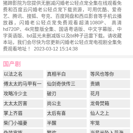
猪蹄影院为您提供无删减闪婚老公轻点宠全集在线观看免
费和百度云闪婚老公轻点宠下载资源，可用优酷、爱奇
艺、腾讯、搜狐、夸克、百度网盘和西瓜影音等手机云播
放器，闪婚老公轻点宠免费观看超清1080P、 高清
hd720P、4k完整版全集、国语粤语版、中文字幕版、中
字英语版、bd蓝光未删减版以及bt种子迅雷下载。请收藏
本站，我们会尽快为您更新
闪婚老公轻点宠电视剧全集
免
费观看地址 ！ 2023-03-12 15:14:38
国产剧
以法之名
真相半白
等风也等你
傅太太的马甲有一
仙剑奇侠传三
贵嫡
点多
攻略冷少主
破刃
花月
太太太厉害
尚公主
龙骨焚箱
掌上齐眉
太后有喜
仙人之上
柴门小福妻
半醒
牢笼
伪装家族
繁欢
当星光坠入花海