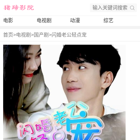
电影
电视剧
动漫
综艺
首页
>
电视剧
>
国产剧
>
闪婚老公轻点宠