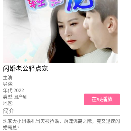
闪婚老公轻点宠
主演:
导演:
年代:
2022
类型:
国产剧
在线播放
地区:
简介
沈家大小姐婚礼当天被抢婚，落魄逃离之际，竟又迅速闪
婚霸总？