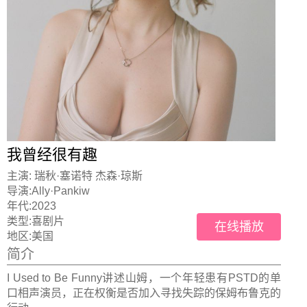
我曾经很有趣
主演:
瑞秋·塞诺特 杰森·琼斯
导演:
Ally·Pankiw
年代:
2023
类型:
喜剧片
在线播放
地区:
美国
简介
I Used to Be Funny讲述山姆，一个年轻患有PSTD的单
口相声演员，正在权衡是否加入寻找失踪的保姆布鲁克的