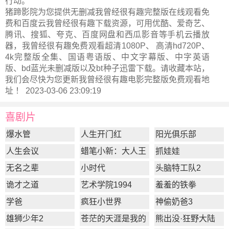
行动。
猪蹄影院为您提供无删减我曾经很有趣完整版在线观看免
费和百度云我曾经很有趣下载资源，可用优酷、爱奇艺、
腾讯、搜狐、夸克、百度网盘和西瓜影音等手机云播放
器，我曾经很有趣免费观看超清1080P、 高清hd720P、
4k完整版全集、国语粤语版、中文字幕版、中字英语
版、bd蓝光未删减版以及bt种子迅雷下载。请收藏本站，
我们会尽快为您更新
我曾经很有趣电影完整版
免费观看地
址 ！ 2023-03-06 23:09:19
喜剧片
爆水管
人生开门红
阳光俱乐部
人生会议
蜡笔小新：大人王
抓娃娃
国的反击
无名之辈
小时代
头脑特工队2
诡才之道
艺术学院1994
羞羞的铁拳
学爸
疯狂小世界
神偷奶爸3
雄狮少年2
苍茫的天涯是我的
熊出没·狂野大陆