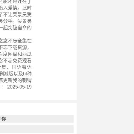
之轮还是连在了
陷入爱情。此时
了不让吴景昊受
昊分手。吴景昊
一起突破宿命的
念念不忘全集在
不忘下载资源，
百度网盘和西瓜
念不忘免费观看
版全集、国语粤语
删减版以及bt种
您更新
我的刺猬
2025-05-19
等你