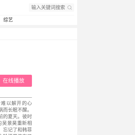
综艺
在线播放
个难以解开的心
祸而长眠不醒。
前的夏天。彼时
的吴景昊重新相
，忘记了和韩菲