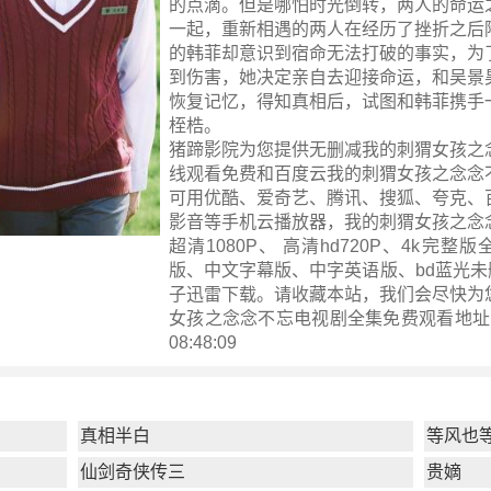
的点滴。但是哪怕时光倒转，两人的命运
一起，重新相遇的两人在经历了挫折之后
的韩菲却意识到宿命无法打破的事实，为
到伤害，她决定亲自去迎接命运，和吴景
恢复记忆，得知真相后，试图和韩菲携手
桎梏。
猪蹄影院为您提供无删减我的刺猬女孩之
线观看免费和百度云我的刺猬女孩之念念
可用优酷、爱奇艺、腾讯、搜狐、夸克、
影音等手机云播放器，我的刺猬女孩之念
超清1080P、 高清hd720P、4k完整
版、中文字幕版、中字英语版、bd蓝光未
子迅雷下载。请收藏本站，我们会尽快为
女孩之念念不忘电视剧全集
免费观看地址 ！ 
08:48:09
真相半白
等风也
仙剑奇侠传三
贵嫡