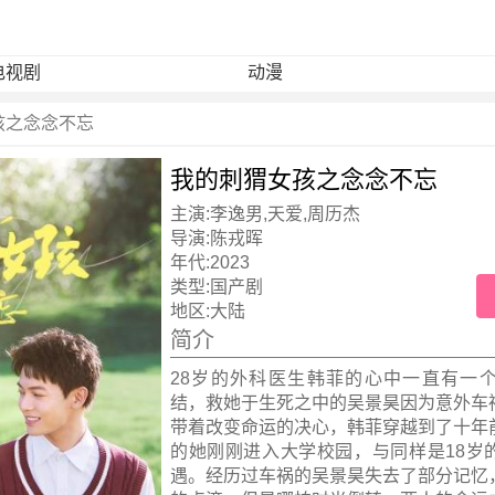
电视剧
动漫
孩之念念不忘
我的刺猬女孩之念念不忘
主演:
李逸男,天爱,周历杰
导演:
陈戎晖
年代:
2023
类型:
国产剧
地区:
大陆
简介
28岁的外科医生韩菲的心中一直有一
结，救她于生死之中的吴景昊因为意外车
带着改变命运的决心，韩菲穿越到了十年
的她刚刚进入大学校园，与同样是18岁
遇。经历过车祸的吴景昊失去了部分记忆