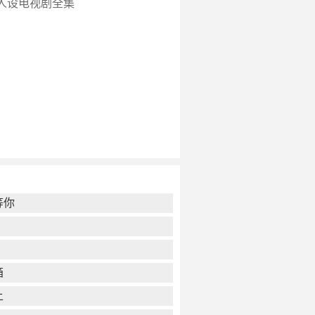
人设电视剧全集
等你
箱
上