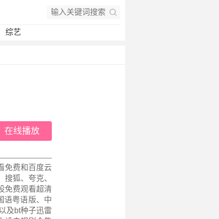
综艺
在线播放
看免费和百度云
、搜狐、夸克、
设免费观看超清
集、国语粤语版、中
以及bt种子迅雷