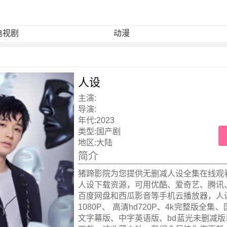
电视剧
动漫
人设
主演:
导演:
年代:
2023
类型:
国产剧
地区:
大陆
简介
猪蹄影院为您提供无删减人设全集在线观
人设下载资源，可用优酷、爱奇艺、腾讯
百度网盘和西瓜影音等手机云播放器，人
1080P、 高清hd720P、4k完整版全
文字幕版、中字英语版、bd蓝光未删减版