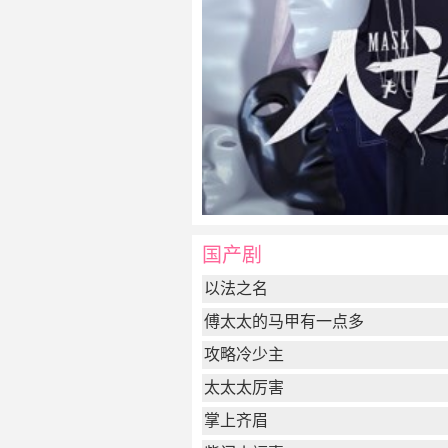
国产剧
以法之名
傅太太的马甲有一点多
攻略冷少主
太太太厉害
掌上齐眉