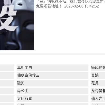
下载。请收藏本站，我们会尽快为您更新
免费观看地址 ！ 2023-02-08 16:42:52
真相半白
等风也
仙剑奇侠传三
贵嫡
破刃
花月
尚公主
龙骨焚
太后有喜
仙人之