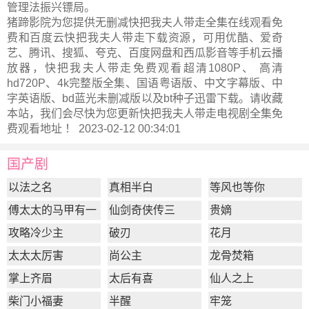
管理法振兴镖局。
猪蹄影院为您提供无删减快把我夫人带走全集在线观看免
费和百度云快把我夫人带走下载资源，可用优酷、爱奇
艺、腾讯、搜狐、夸克、百度网盘和西瓜影音等手机云播
放器，快把我夫人带走免费观看超清1080P、 高清
hd720P、4k完整版全集、国语粤语版、中文字幕版、中
字英语版、bd蓝光未删减版以及bt种子迅雷下载。请收藏
本站，我们会尽快为您更新
快把我夫人带走电视剧全集
免
费观看地址 ！ 2023-02-12 00:34:01
国产剧
以法之名
真相半白
等风也等你
傅太太的马甲有一
仙剑奇侠传三
贵嫡
点多
攻略冷少主
破刃
花月
太太太厉害
尚公主
龙骨焚箱
掌上齐眉
太后有喜
仙人之上
柴门小福妻
半醒
牢笼