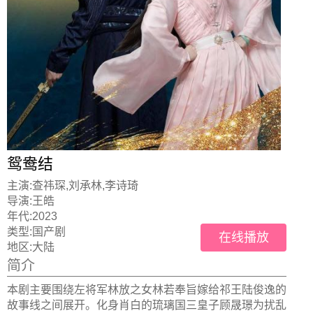
鸳鸯结
主演:
查祎琛,刘承林,李诗琦
导演:
王皓
年代:
2023
类型:
国产剧
在线播放
地区:
大陆
简介
本剧主要围绕左将军林放之女林若奉旨嫁给祁王陆俊逸的
故事线之间展开。化身肖白的琉璃国三皇子顾晟璟为扰乱