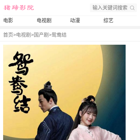
电影
电视剧
动漫
综艺
首页
>
电视剧
>
国产剧
>
鸳鸯结