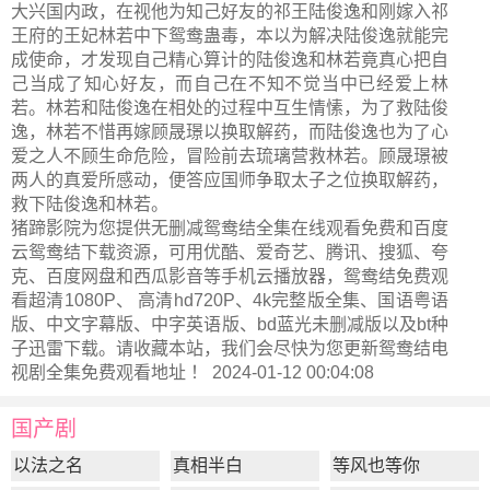
大兴国内政，在视他为知己好友的祁王陆俊逸和刚嫁入祁
王府的王妃林若中下鸳鸯蛊毒，本以为解决陆俊逸就能完
成使命，才发现自己精心算计的陆俊逸和林若竟真心把自
己当成了知心好友，而自己在不知不觉当中已经爱上林
若。林若和陆俊逸在相处的过程中互生情愫，为了救陆俊
逸，林若不惜再嫁顾晟璟以换取解药，而陆俊逸也为了心
爱之人不顾生命危险，冒险前去琉璃营救林若。顾晟璟被
两人的真爱所感动，便答应国师争取太子之位换取解药，
救下陆俊逸和林若。
猪蹄影院为您提供无删减鸳鸯结全集在线观看免费和百度
云鸳鸯结下载资源，可用优酷、爱奇艺、腾讯、搜狐、夸
克、百度网盘和西瓜影音等手机云播放器，鸳鸯结免费观
看超清1080P、 高清hd720P、4k完整版全集、国语粤语
版、中文字幕版、中字英语版、bd蓝光未删减版以及bt种
子迅雷下载。请收藏本站，我们会尽快为您更新
鸳鸯结电
视剧全集
免费观看地址 ！ 2024-01-12 00:04:08
国产剧
以法之名
真相半白
等风也等你