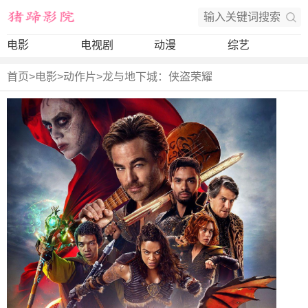
电影
电视剧
动漫
综艺
首页
>
电影
>
动作片
>
龙与地下城：侠盗荣耀