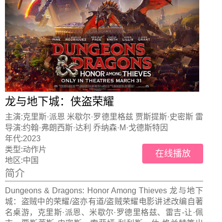
龙与地下城：侠盗荣耀
主演:
克里斯·派恩 米歇尔·罗德里格兹 贾斯提斯·史密斯 雷
吉-让·佩吉
导演:
约翰·弗朗西斯·达利 乔纳森·M·戈德斯特因
年代:
2023
类型:
动作片
在线播放
地区:
中国
简介
Dungeons & Dragons: Honor Among Thieves 龙与地下
城：盗贼中的荣耀/盗亦有道/盗贼荣耀电影讲述改编自著
名桌游，克里斯·派恩、米歇尔·罗德里格兹、雷吉-让·佩