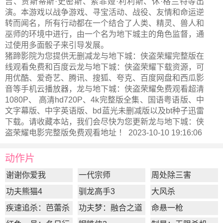
吉、贾斯蒂斯·史密斯、索菲娅·利利斯、休·格兰特等出
演。本游戏以战争游戏、寻宝活动、战役、友情和命运逆
转而闻名，所有行动都在一个结合了人类、精灵、兽人和
巫师的环境中进行，由一个名为地下城主的角色监督，通
过使用多面骰子来引导发展。
猪蹄影院为您提供无删减龙与地下城：侠盗荣耀完整版在
线观看免费和百度云龙与地下城：侠盗荣耀下载资源，可
用优酷、爱奇艺、腾讯、搜狐、夸克、百度网盘和西瓜影
音等手机云播放器，龙与地下城：侠盗荣耀免费观看超清
1080P、 高清hd720P、4k完整版全集、国语粤语版、中
文字幕版、中字英语版、bd蓝光未删减版以及bt种子迅雷
下载。请收藏本站，我们会尽快为您更新
龙与地下城：侠
盗荣耀电影完整版
免费观看地址 ！ 2023-10-10 19:16:06
动作片
谢谢你爱我
一代宗师
周处除三害
功夫熊猫4
驯龙高手3
大风杀
疾速追杀：芭蕾杀
功夫梦：融合之道
命悬一枪
姬