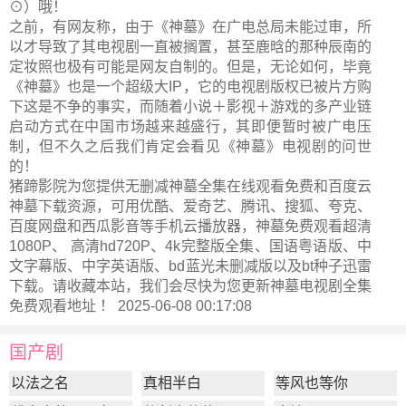
⊙）哦！
之前，有网友称，由于《神墓》在广电总局未能过审，所
以才导致了其电视剧一直被搁置，甚至鹿晗的那种辰南的
定妆照也极有可能是网友自制的。但是，无论如何，毕竟
《神墓》也是一个超级大IP，它的电视剧版权已被片方购
下这是不争的事实，而随着小说＋影视＋游戏的多产业链
启动方式在中国市场越来越盛行，其即便暂时被广电压
制，但不久之后我们肯定会看见《神墓》电视剧的问世
的！
猪蹄影院为您提供无删减神墓全集在线观看免费和百度云
神墓下载资源，可用优酷、爱奇艺、腾讯、搜狐、夸克、
百度网盘和西瓜影音等手机云播放器，神墓免费观看超清
1080P、 高清hd720P、4k完整版全集、国语粤语版、中
文字幕版、中字英语版、bd蓝光未删减版以及bt种子迅雷
下载。请收藏本站，我们会尽快为您更新
神墓电视剧全集
免费观看地址 ！ 2025-06-08 00:17:08
国产剧
以法之名
真相半白
等风也等你