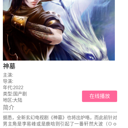
神墓
主演:
导演:
年代:
2022
类型:
国产剧
在线播放
地区:
大陆
简介
据悉，全新玄幻电视剧《神墓》也将出炉咯，而此前针对
男主角是李易峰或是鹿晗则引起了一番轩然大波（⊙ｏ