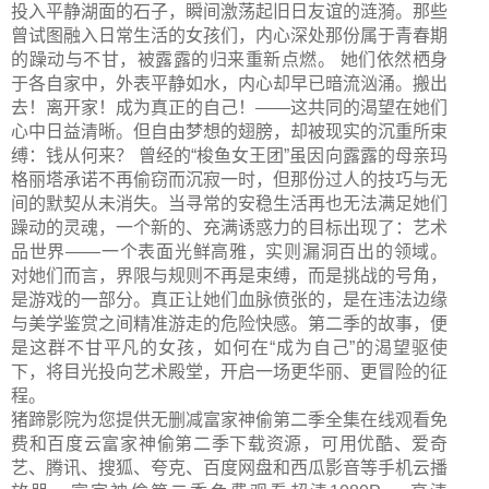
投入平静湖面的石子，瞬间激荡起旧日友谊的涟漪。那些
曾试图融入日常生活的女孩们，内心深处那份属于青春期
的躁动与不甘，被露露的归来重新点燃。 她们依然栖身
于各自家中，外表平静如水，内心却早已暗流汹涌。搬出
去！离开家！成为真正的自己！——这共同的渴望在她们
心中日益清晰。但自由梦想的翅膀，却被现实的沉重所束
缚：钱从何来？ 曾经的“梭鱼女王团”虽因向露露的母亲玛
格丽塔承诺不再偷窃而沉寂一时，但那份过人的技巧与无
间的默契从未消失。当寻常的安稳生活再也无法满足她们
躁动的灵魂，一个新的、充满诱惑力的目标出现了：艺术
品世界——一个表面光鲜高雅，实则漏洞百出的领域。
对她们而言，界限与规则不再是束缚，而是挑战的号角，
是游戏的一部分。真正让她们血脉偾张的，是在违法边缘
与美学鉴赏之间精准游走的危险快感。第二季的故事，便
是这群不甘平凡的女孩，如何在“成为自己”的渴望驱使
下，将目光投向艺术殿堂，开启一场更华丽、更冒险的征
程。
猪蹄影院为您提供无删减富家神偷第二季全集在线观看免
费和百度云富家神偷第二季下载资源，可用优酷、爱奇
艺、腾讯、搜狐、夸克、百度网盘和西瓜影音等手机云播