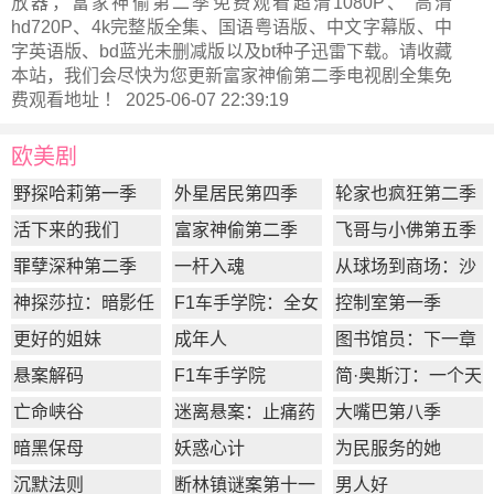
放器，富家神偷第二季免费观看超清1080P、 高清
hd720P、4k完整版全集、国语粤语版、中文字幕版、中
字英语版、bd蓝光未删减版以及bt种子迅雷下载。请收藏
本站，我们会尽快为您更新
富家神偷第二季电视剧全集
免
费观看地址 ！ 2025-06-07 22:39:19
欧美剧
野探哈莉第一季
外星居民第四季
轮家也疯狂第二季
活下来的我们
富家神偷第二季
飞哥与小佛第五季
罪孽深种第二季
一杆入魂
从球场到商场：沙
奎尔·奥尼尔的品牌
神探莎拉：暗影任
F1车手学院：全女
控制室第一季
经营路
务
性车手赛事
更好的姐妹
成年人
图书馆员：下一章
悬案解码
F1车手学院
简·奥斯汀：一个天
才的崛起
亡命峡谷
迷离悬案：止痛药
大嘴巴第八季
谋杀事件
暗黑保母
妖惑心计
为民服务的她
沉默法则
断林镇谜案第十一
男人好