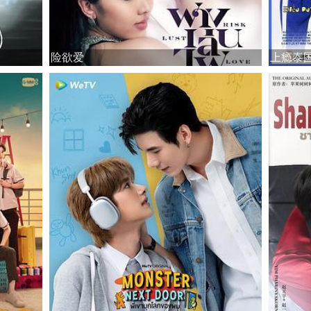
险欲爱
上瘾泰