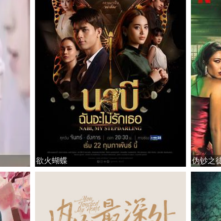
欲火蝴蝶
伪钞之