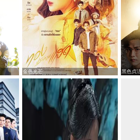
金色光芒
黑色贞