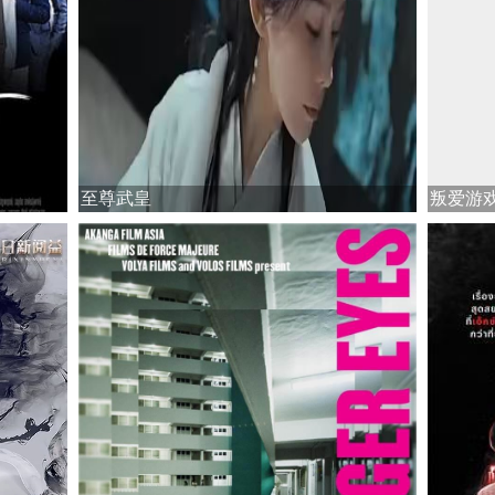
至尊武皇
叛爱游