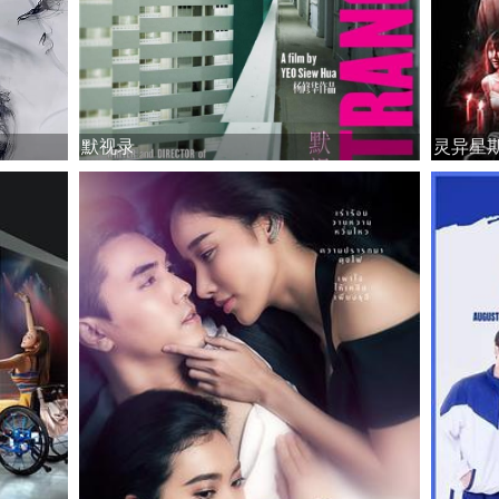
默视录
灵异星