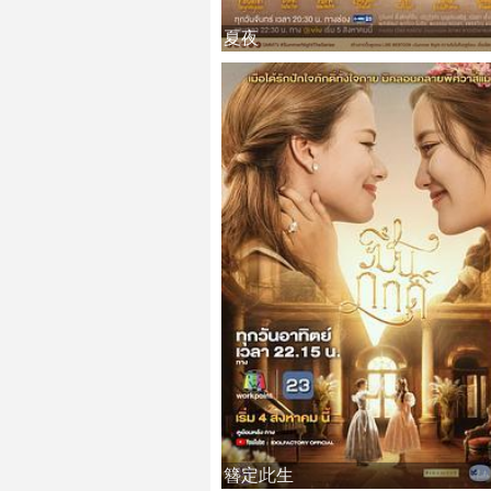
夏夜
簪定此生