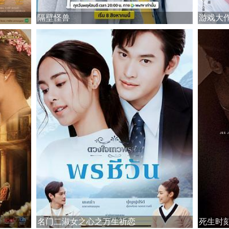
隔壁怪兽
游戏大
名门二淑女之心之万生祈恋
死生时